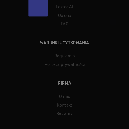
strony, np. analityczne pliki cookie. Te pliki cookie
Lektor AI
nie mogą być wykorzystywane do bezpośredniej
identyfikacji konkretnego użytkownika.
Galeria
FAQ
Dostawca /
Okres
Nazwa
Opis
WARUNKI UŻYTKOWANIA
Domena
przechowywania
[abcdef0123456789]
allplayer.com
Sesja
Regulamin
{32}
Polityka prywatności
FIRMA
O nas
Kontakt
Reklamy
Polityce
prywatności Google