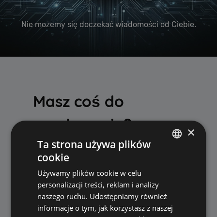
Nie możemy się doczekać wiadomości od Ciebie.
Masz coś do
przekazania?
×
Ta strona używa plików
cookie
Pomysły, Sugestie lub Recenzje
POLISH
Używamy plików cookie w celu
ENGLISH
Skontaktuj się z nami
personalizacji treści, reklam i analizy
naszego ruchu. Udostępniamy również
informacje o tym, jak korzystasz z naszej