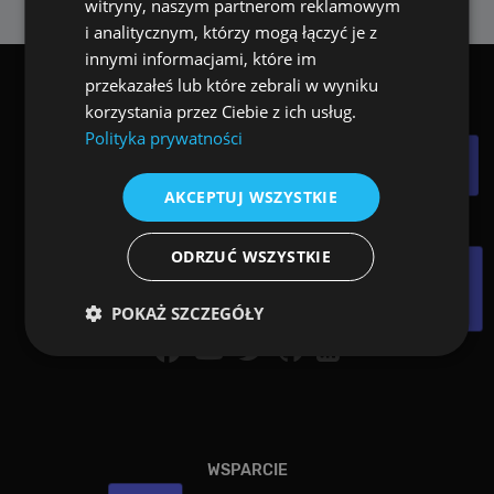
witryny, naszym partnerom reklamowym
i analitycznym, którzy mogą łączyć je z
innymi informacjami, które im
przekazałeś lub które zebrali w wyniku
korzystania przez Ciebie z ich usług.
Chcesz zapisać się na newsletter ALLPlayera?
Polityka prywatności
AKCEPTUJ WSZYSTKIE
ODRZUĆ WSZYSTKIE
POKAŻ SZCZEGÓŁY
Wydajność
Targetowanie
Funkcjonalność
Niesklasyfikowane
WSPARCIE
Wydajnościowe pliki cookie zbierają informację o
tym, w jaki sposób odwiedzający korzystają ze