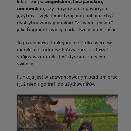
lektorskiej w
angielskim, hiszpańskim,
niemieckim
, czy innym z obsługiwanych
języków. Dzięki temu Twój materiał może być
Dostawca /
Okres
dystrybuowany globalnie, “z Twoim głosem” –
Nazwa
Opis
Domena
przechowywania
jako fragment Twojej marki, Twojej obecności.
[abcdef0123456789]
allplayer.com
Sesja
{32}
To przełomowa funkcjonalność dla twórców,
marek i edukatorów, którzy chcą budować
spójny wizerunek i być słyszani na całym
świecie..
Funkcja jest w zaawansowanym stadium prac
i już niedługo trafi do użytkowników.
Polityce
prywatności Google