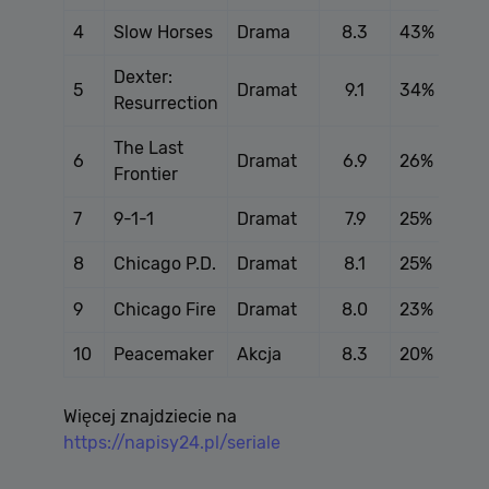
4
Slow Horses
Drama
8.3
43%
Dexter:
5
Dramat
9.1
34%
Resurrection
The Last
6
Dramat
6.9
26%
Frontier
7
9-1-1
Dramat
7.9
25%
8
Chicago P.D.
Dramat
8.1
25%
9
Chicago Fire
Dramat
8.0
23%
10
Peacemaker
Akcja
8.3
20%
Więcej znajdziecie na
https://napisy24.pl/seriale