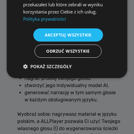
przekazałeś lub które zebrali w wyniku
Nadchodząca funkcja: lektor AI... z Twoim
korzystania przez Ciebie z ich usług.
własnym głosem
Polityka prywatności
Pracujemy już nad kolejnym dużym
AKCEPTUJ WSZYSTKIE
przełomem:
możliwością użycia
własnego głosu
jako
ODRZUĆ WSZYSTKIE
lektora AI w dowolnym języku.
Oznacza to, że użytkownik będzie mógł:
POKAŻ SZCZEGÓŁY
nagrać próbkę swojego głosu,
stworzyć jego indywidualny model AI,
Wydajność
Targetowanie
Funkcjonalność
generować narrację w tym samym głosie
Niesklasyfikowane
w każdym obsługiwanym języku.
Wydajnościowe pliki cookie zbierają informację o
Wyobraź sobie: nagrywasz materiał w języku
tym, w jaki sposób odwiedzający korzystają ze
strony, np. analityczne pliki cookie. Te pliki cookie
polskim, a ALLPlayer pozwala Ci użyć Twojego
nie mogą być wykorzystywane do bezpośredniej
własnego głosu (!) do wygenerowania ścieżki
identyfikacji konkretnego użytkownika.