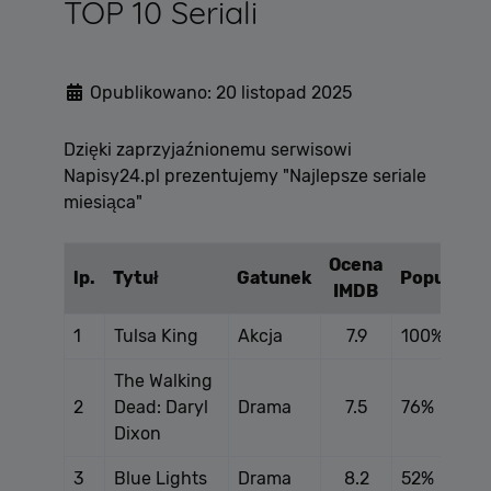
TOP 10 Seriali
Opublikowano: 20 listopad 2025
Dzięki zaprzyjaźnionemu serwisowi
Napisy24.pl prezentujemy "
Najlepsze seriale
miesiąca"
Ocena
lp.
Tytuł
Gatunek
Popularno
IMDB
1
Tulsa King
Akcja
7.9
100%
The Walking
2
Dead: Daryl
Drama
7.5
76%
Dixon
3
Blue Lights
Drama
8.2
52%