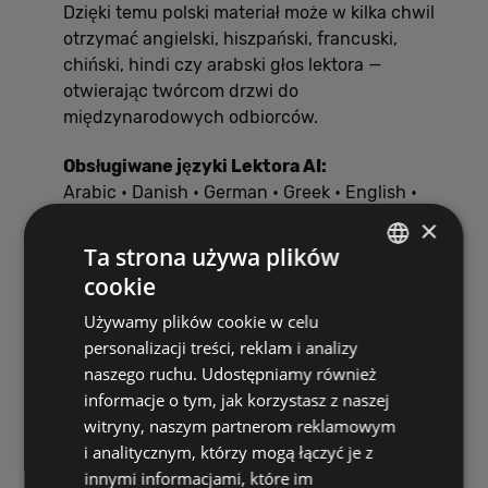
Dzięki temu polski materiał może w kilka chwil
otrzymać angielski, hiszpański, francuski,
chiński, hindi czy arabski głos lektora —
otwierając twórcom drzwi do
międzynarodowych odbiorców.
Obsługiwane języki Lektora AI:
Arabic • Danish • German • Greek • English •
Spanish • Finnish • French • Hebrew • Hindi •
×
Italian • Japanese • Korean • Malay • Dutch •
Ta strona używa plików
Norwegian • Polish • Portuguese • Swedish •
cookie
POLISH
Swahili • Turkish • Chinese
Używamy plików cookie w celu
ENGLISH
To ogromna zmiana – jeden materiał może
personalizacji treści, reklam i analizy
teraz istnieć w wielu wersjach językowych,
naszego ruchu. Udostępniamy również
bez studia nagraniowego czy wynajmowania
informacje o tym, jak korzystasz z naszej
profesjonalnych lektorów.
witryny, naszym partnerom reklamowym
i analitycznym, którzy mogą łączyć je z
innymi informacjami, które im