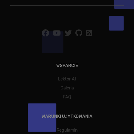
Dostawca /
Okres
Nazwa
Opis
Domena
przechowywania
[abcdef0123456789]
allplayer.com
Sesja
{32}
WSPARCIE
Lektor AI
Galeria
Polityce
prywatności Google
FAQ
WARUNKI UŻYTKOWANIA
Regulamin