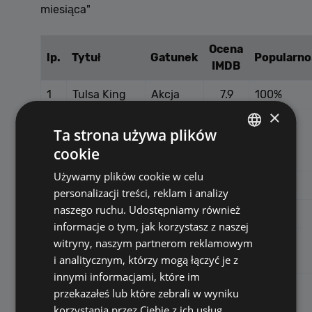
miesiąca"
Ocena
lp.
Tytuł
Gatunek
Popularno
IMDB
1
Tulsa King
Akcja
7.9
100%
×
The Walking
Ta strona używa plików
2
Dead: Daryl
Drama
7.5
76%
cookie
Dixon
POLISH
Używamy plików cookie w celu
ENGLISH
3
Blue Lights
Drama
8.2
52%
personalizacji treści, reklam i analizy
naszego ruchu. Udostępniamy również
4
Slow Horses
Drama
8.3
43%
informacje o tym, jak korzystasz z naszej
Dexter:
witryny, naszym partnerom reklamowym
5
Dramat
9.1
34%
Resurrection
i analitycznym, którzy mogą łączyć je z
innymi informacjami, które im
The Last
przekazałeś lub które zebrali w wyniku
6
Dramat
6.9
26%
Frontier
korzystania przez Ciebie z ich usług.