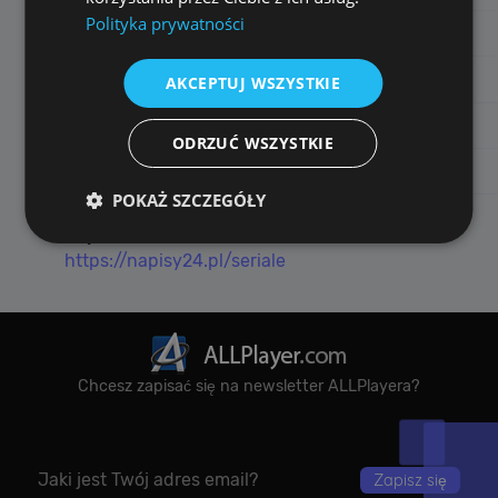
Polityka prywatności
7
9-1-1
Dramat
7.9
25%
8
Chicago P.D.
Dramat
8.1
25%
AKCEPTUJ WSZYSTKIE
9
Chicago Fire
Dramat
8.0
23%
ODRZUĆ WSZYSTKIE
10
Peacemaker
Akcja
8.3
20%
POKAŻ SZCZEGÓŁY
Więcej znajdziecie na
https://napisy24.pl/seriale
Wydajność
Targetowanie
Funkcjonalność
Niesklasyfikowane
Wydajnościowe pliki cookie zbierają informację o
tym, w jaki sposób odwiedzający korzystają ze
Chcesz zapisać się na newsletter ALLPlayera?
strony, np. analityczne pliki cookie. Te pliki cookie
nie mogą być wykorzystywane do bezpośredniej
identyfikacji konkretnego użytkownika.