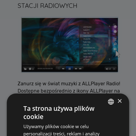
STACJI RADIOWYCH
Zanurz się w świat muzyki z ALLPlayer Radio!
Dostępne bezpośrednio z ikony ALLPlayer na
pulpicie, nasza funkcja radiowa oferuje
×
dziesiątki stacji z Twojego kraju i z całego
Ta strona używa plików
świata. Niezależnie od tego, czy jesteś fanem
cookie
POLISH
reggae, rock, jazz, chillout czy innego
Używamy plików cookie w celu
gatunku, mamy dla Ciebie coś w naszej
ENGLISH
personalizacji treści, reklam i analizy
starannie dobranej selekcji tematycznych