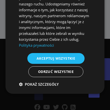
naszego ruchu. Udostępniamy również
stacji muzycznych. Włącz i odkrywaj
informacje o tym, jak korzystasz z naszej
różnorodne muzyczne krajobrazy, wszystko
witryny, naszym partnerom reklamowym
na wyciągnięcie ręki z ALLPlayer Radio –
i analitycznym, którzy mogą łączyć je z
gdzie czeka na Ciebie świat muzyki!
innymi informacjami, które im
przekazałeś lub które zebrali w wyniku
korzystania przez Ciebie z ich usług.
Polityka prywatności
Chcesz zapisać się na newsletter ALLPlayera?
AKCEPTUJ WSZYSTKIE
ODRZUĆ WSZYSTKIE
POKAŻ SZCZEGÓŁY
Wydajność
Targetowanie
Funkcjonalność