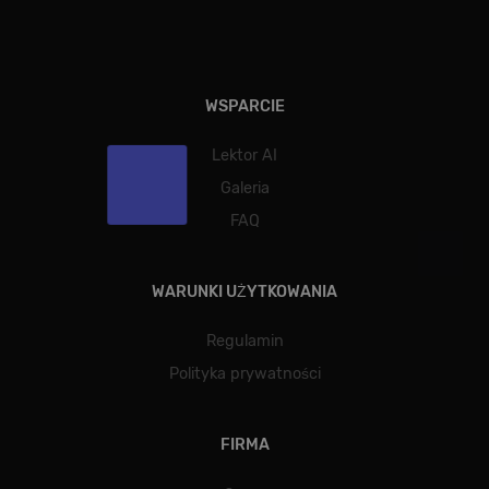
Niesklasyfikowane
Wydajnościowe pliki cookie zbierają informację o
tym, w jaki sposób odwiedzający korzystają ze
strony, np. analityczne pliki cookie. Te pliki cookie
nie mogą być wykorzystywane do bezpośredniej
WSPARCIE
identyfikacji konkretnego użytkownika.
Lektor AI
Galeria
Dostawca /
Okres
FAQ
Nazwa
Opis
Domena
przechowywania
[abcdef0123456789]
allplayer.com
Sesja
{32}
WARUNKI UŻYTKOWANIA
Regulamin
Polityka prywatności
FIRMA