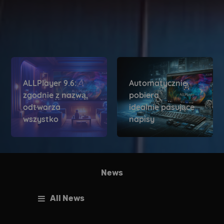
ALLPlayer 9.6:
Automatycznie
zgodnie z nazwą,
pobiera
odtwarza
idealnie pasujące
wszystko
napisy
News
All News