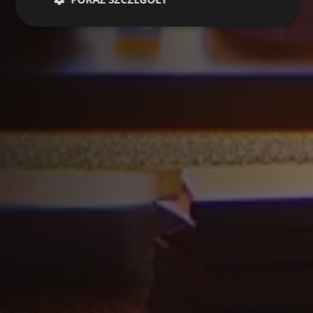
Wydajność
Targetowanie
Funkcjonalność
Niesklasyfikowane
Wydajnościowe pliki cookie zbierają informację o
tym, w jaki sposób odwiedzający korzystają ze
strony, np. analityczne pliki cookie. Te pliki cookie
nie mogą być wykorzystywane do bezpośredniej
identyfikacji konkretnego użytkownika.
Dostawca /
Okres
Nazwa
Opis
Domena
przechowywania
[abcdef0123456789]
allplayer.com
Sesja
{32}