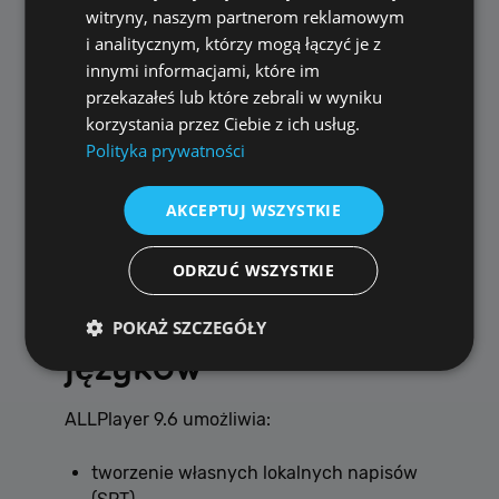
znasz tych języków.
witryny, naszym partnerom reklamowym
i analitycznym, którzy mogą łączyć je z
To idealne rozwiązanie dla:
innymi informacjami, które im
przekazałeś lub które zebrali w wyniku
YouTuberów,
korzystania przez Ciebie z ich usług.
twórców kursów online,
Polityka prywatności
firm tworzących materiały marketingowe,
marek budujących rozpoznawalność
AKCEPTUJ WSZYSTKIE
głosu.
ODRZUĆ WSZYSTKIE
🌍 Jeden film, wiele
POKAŻ SZCZEGÓŁY
języków
Wydajność
Targetowanie
Funkcjonalność
ALLPlayer 9.6 umożliwia:
Niesklasyfikowane
tworzenie własnych lokalnych napisów
Wydajnościowe pliki cookie zbierają informację o