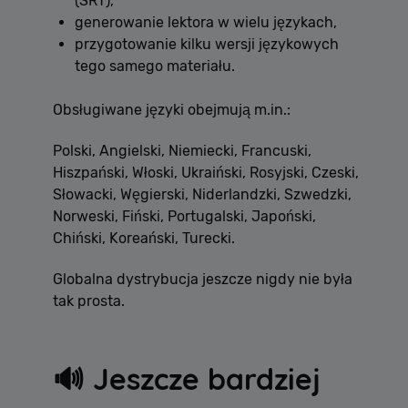
(SRT),
tym, w jaki sposób odwiedzający korzystają ze
strony, np. analityczne pliki cookie. Te pliki cookie
generowanie lektora w wielu językach,
nie mogą być wykorzystywane do bezpośredniej
przygotowanie kilku wersji językowych
identyfikacji konkretnego użytkownika.
tego samego materiału.
Obsługiwane języki obejmują m.in.:
Dostawca /
Okres
Nazwa
Opis
Domena
przechowywania
Polski, Angielski, Niemiecki, Francuski,
Hiszpański, Włoski, Ukraiński, Rosyjski, Czeski,
[abcdef0123456789]
allplayer.com
Sesja
{32}
Słowacki, Węgierski, Niderlandzki, Szwedzki,
Norweski, Fiński, Portugalski, Japoński,
Chiński, Koreański, Turecki.
Globalna dystrybucja jeszcze nigdy nie była
tak prosta.
🔊 Jeszcze bardziej
Polityce
prywatności Google