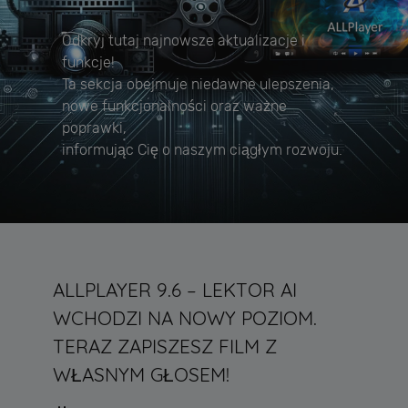
Odkryj tutaj najnowsze aktualizacje i
funkcje!
Ta sekcja obejmuje niedawne ulepszenia,
nowe funkcjonalności oraz ważne
poprawki,
informując Cię o naszym ciągłym rozwoju.
ALLPLAYER 9.6 – LEKTOR AI
WCHODZI NA NOWY POZIOM.
TERAZ ZAPISZESZ FILM Z
WŁASNYM GŁOSEM!