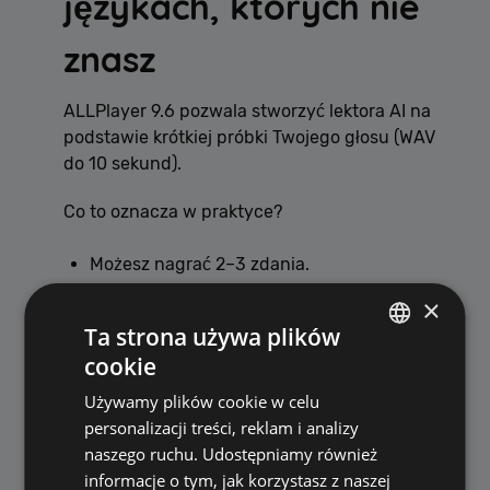
językach, których nie
znasz
ALLPlayer 9.6 pozwala stworzyć lektora AI na
podstawie krótkiej próbki Twojego głosu (WAV
do 10 sekund).
Co to oznacza w praktyce?
Możesz nagrać 2–3 zdania.
System analizuje barwę i charakter głosu.
×
Cały film zostaje wygenerowany Twoim
Ta strona używa plików
głosem.
cookie
POLISH
A najlepsze?
Używamy plików cookie w celu
ENGLISH
personalizacji treści, reklam i analizy
Możesz brzmieć naturalnie po włosku,
naszego ruchu. Udostępniamy również
hiszpańsku czy japońsku — nawet jeśli nie
informacje o tym, jak korzystasz z naszej