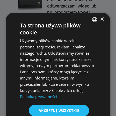
odtwarzaczami wideo lub
np. programem Power
×
Point.
Ta strona używa plików
cookie
POLISH
Wyłącz komputer
Używamy plików cookie w celu
ENGLISH
personalizacji treści, reklam i analizy
Możesz zdalnie wyłączyć
naszego ruchu. Udostępniamy również
swój komputer PC np. po
informacje o tym, jak korzystasz z naszej
zakończeniu oglądania
witryny, naszym partnerom reklamowym
filmu.
i analitycznym, którzy mogą łączyć je z
innymi informacjami, które im
przekazałeś lub które zebrali w wyniku
Kopiowanie plików
korzystania przez Ciebie z ich usług.
komputer -> telefon
Polityka prywatności
Dzięki aplikacji ALLPlayer
Pilot masz możliwość
AKCEPTUJ WSZYSTKIE