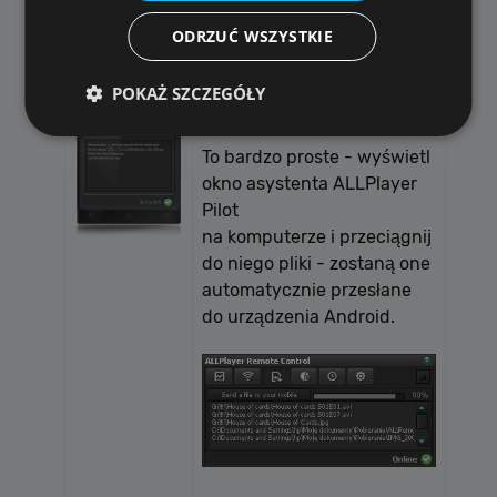
przesyłania plików między
komputerem i urządzeniem
ODRZUĆ WSZYSTKIE
Android (tabletem lub
telefonem).
POKAŻ SZCZEGÓŁY
To bardzo proste - wyświetl
Wydajność
Targetowanie
Funkcjonalność
okno asystenta ALLPlayer
Pilot
Niesklasyfikowane
na komputerze i przeciągnij
Wydajnościowe pliki cookie zbierają informację o
do niego pliki - zostaną one
tym, w jaki sposób odwiedzający korzystają ze
automatycznie przesłane
strony, np. analityczne pliki cookie. Te pliki cookie
nie mogą być wykorzystywane do bezpośredniej
do urządzenia Android.
identyfikacji konkretnego użytkownika.
Dostawca /
Okres
Nazwa
Opis
Domena
przechowywania
[abcdef0123456789]
allplayer.com
Sesja
{32}