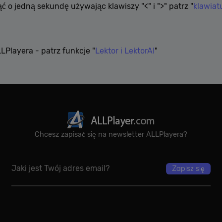
 o jedną sekundę używając klawiszy "<" i ">" patrz "
klawiat
LPlayera - patrz funkcje "
Lektor i LektorAI
"
Chcesz zapisać się na newsletter ALLPlayera?