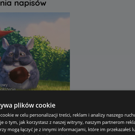
nia napisów
żywa plików cookie
sować wyświetlanie napisów wg własnych potrzeb. Standar
okie w celu personalizacji treści, reklam i analizy naszego ru
emy przykryć napisy w innym języku, które nakładają się n
je o tym, jak korzystasz z naszej witryny, naszym partnerom re
pisów
rzy mogą łączyć je z innymi informacjami, które im przekazałeś l