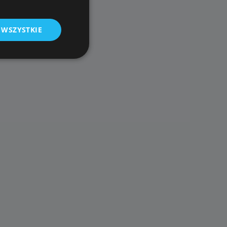
 WSZYSTKIE
nalityczne pliki
ka.
a
Opis