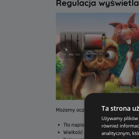
Regulacja wyświetla
Ta strona u
Możemy oczywiście dowolnie dosto
Używamy plików co
Tło napisów - przydatne gdy chc
również informac
Wielkość czcionki i położenie na
analitycznym, któ