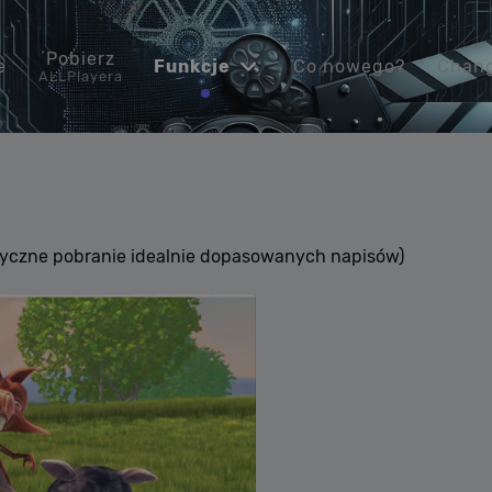
Pobierz
e
Funkcje
Co nowego?
Chan
ALLPlayera
yczne pobranie idealnie dopasowanych napisów)