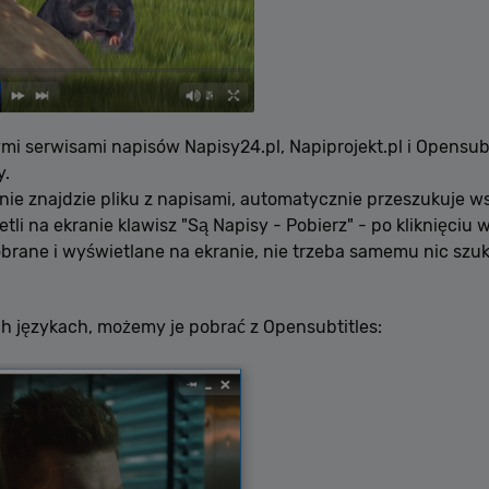
i serwisami napisów Napisy24.pl, Napiprojekt.pl i Opensubt
y.
nie znajdzie pliku z napisami, automatycznie przeszukuje ws
i na ekranie klawisz "Są Napisy - Pobierz" - po kliknięciu 
rane i wyświetlane na ekranie, nie trzeba samemu nic szuka
h językach, możemy je pobrać z Opensubtitles: