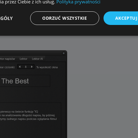
a przez Ciebie z ich usług.
Polityka prywatności
EGÓŁY
ODRZUĆ WSZYSTKIE
AKCEPTUJ
Wydajność
Targetowanie
Funkcjonalność
Niesklasyfikowane
ookie zbierają informację o tym, w jaki sposób odwiedzający korzystają ze strony, np. a
kie nie mogą być wykorzystywane do bezpośredniej identyfikacji konkretnego użytkowni
Dostawca / Domena
Okres przechowywani
{32}
allplayer.com
Sesja