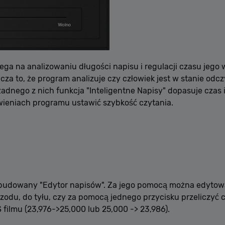
Polityce prywatności Google
ga na analizowaniu długości napisu i regulacji czasu jego 
za to, że program analizuje czy człowiek jest w stanie odc
żadnego z nich funkcja "Inteligentne Napisy" dopasuje czas
wieniach programu ustawić szybkość czytania.
dowany "Edytor napisów". Za jego pomocą można edytowa
zodu, do tyłu, czy za pomocą jednego przycisku przeliczyć 
 filmu (23,976->25,000 lub 25,000 -> 23,986).