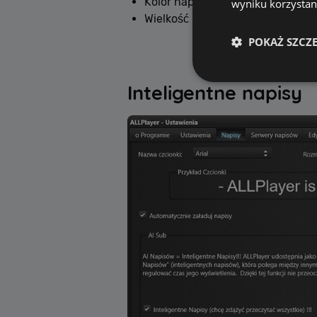
Kolor napisów
wyniku korzystani
Wielkość cienia napisów
POKAŻ SZCZ
Inteligentne napisy
Wydajnościowe pliki c
cookie. Te pliki coo
Nazwa
[abcdef0123456789]